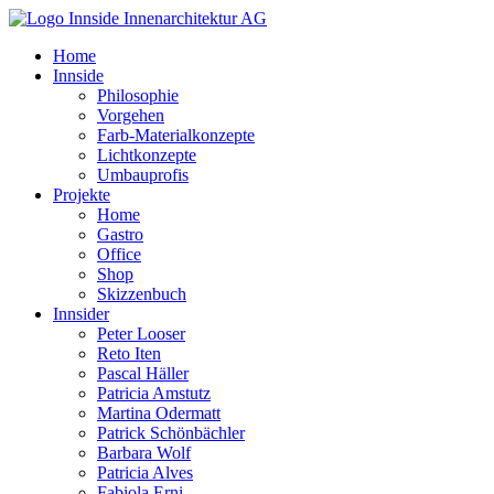
Home
Innside
Philosophie
Vorgehen
Farb-Materialkonzepte
Lichtkonzepte
Umbauprofis
Projekte
Home
Gastro
Office
Shop
Skizzenbuch
Innsider
Peter Looser
Reto Iten
Pascal Häller
Patricia Amstutz
Martina Odermatt
Patrick Schönbächler
Barbara Wolf
Patricia Alves
Fabiola Erni